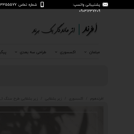
پشتیبانی واتسپ:
شماره تماس: 04133355577
09031237209
مبلمان
اکسسوری
طراحی سه بعدی
پیگی
افرندهوم
اکسسوری
زیر بشقابی
زیر بشقابی طرح سنگ 1_707_ZB