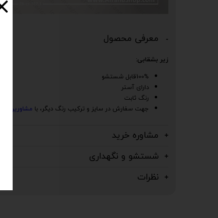
معرفی محصول
زیر بشقابی:
100%قابل شستشو
دارای آستر
رنگ ثابت
جهت سفارش در سایز و ترکیب رنگ دیگر، با
مشاورین
افرن
مشاوره خرید
شستشو و نگهداری
نظرات