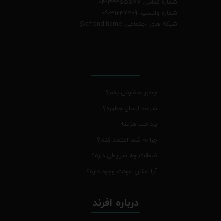
شماره تماس: 04133355577
شماره واتسپ: 09031237209
شبکه های اجتماعی: afrand.home
@
چطور سفارش بدم؟
شرایط ارسال چطوره؟
پرداخت هزینه
چرا به شما اعتماد کنم؟
ضمانت چه شرایطی داره؟
آیا امکان عودت وجود داره؟
درباره افرند