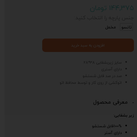
۱۴۴,۳۷۵ تومان
جنس پارچه را انتخاب کنید:
تانسو
مخمل
افزودن به سبد خرید
سایز زیربشقابی 38*28
دارای آستری
صد در صد قابل شستشو
اتوکشی از روی کار و توسط محافظ اتو
معرفی محصول
زیر بشقابی:
100%قابل شستشو
دارای آستر