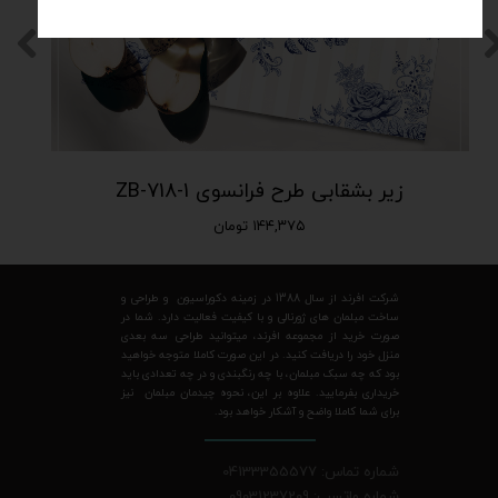
زیر بشقابی طرح فرانسوی ZB-718-1
۱۴۴,۳۷۵ تومان
شرکت افرند از سال 1388 در زمینه دکوراسیون و طراحی و
ساخت مبلمان های ژورنالی و با کیفیت فعالیت دارد. شما در
صورت خرید از مجموعه افرند، میتوانید طراحی سه بعدی
منزل خود را دریافت کنید. در این صورت کاملا متوجه خواهید
بود که چه سبک مبلمان، با چه رنگبندی و در چه تعدادی باید
خریداری بفرمایید. علاوه بر این، نحوه چیدمان مبلمان نیز
برای شما کاملا واضح و آشکار خواهد بود.
شماره تماس: 04133355577
شماره واتسپ: 09031237209