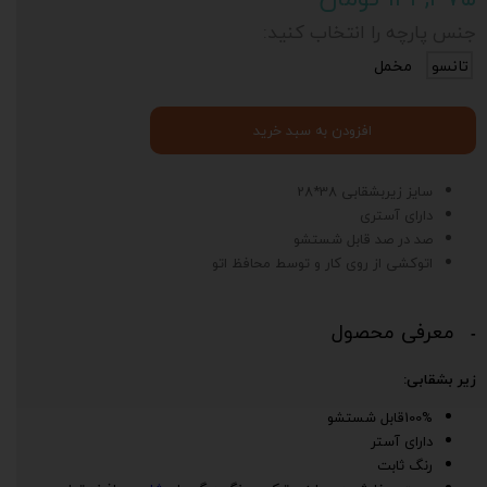
جنس پارچه را انتخاب کنید:
تانسو
مخمل
افزودن به سبد خرید
سایز زیربشقابی 38*28
دارای آستری
صد در صد قابل شستشو
اتوکشی از روی کار و توسط محافظ اتو
معرفی محصول
زیر بشقابی:
100%قابل شستشو
دارای آستر
رنگ ثابت