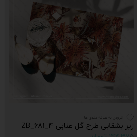
افزودن به علاقه مندی ها
زیر بشقابی طرح گل عنابی 4_681_ZB
۱۴۴,۳۷۵ تومان