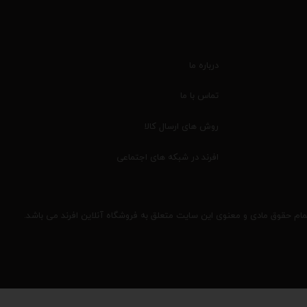
درباره ما
تماس با ما
روش های ارسال کالا
افرند در شبکه های اجتماعی
مام حقوق مادی و معنوی این سایت متعلق به فروشگاه آنلاین افرند می باشد.