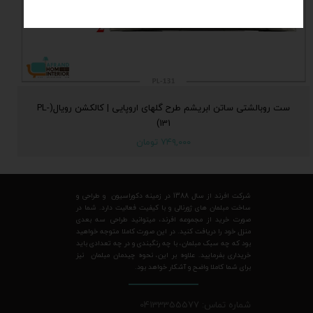
ست روبالشتی ساتن ابریشم طرح گلهای اروپایی | کالکشن رویال(PL-
131)
۷۴۹,۰۰۰ تومان
شرکت افرند از سال 1388 در زمینه دکوراسیون و طراحی و
ساخت مبلمان های ژورنالی و با کیفیت فعالیت دارد. شما در
صورت خرید از مجموعه افرند، میتوانید طراحی سه بعدی
منزل خود را دریافت کنید. در این صورت کاملا متوجه خواهید
بود که چه سبک مبلمان، با چه رنگبندی و در چه تعدادی باید
خریداری بفرمایید. علاوه بر این، نحوه چیدمان مبلمان نیز
برای شما کاملا واضح و آشکار خواهد بود.
شماره تماس: 04133355577