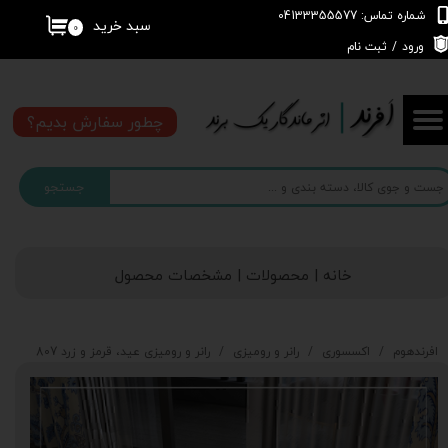
شماره تماس: 04133355577
سبد خرید
۰
حساب کاربری من
ورود
/
ثبت نام
تغییر گذر واژه
چطور سفارش بدیم؟
سفارشات
جستجو
خروج از حساب کاربری
خانه | محصولات | مشخصات محصول
افرندهوم
اکسسوری
رانر و رومیزی
رانر و رومیزی عید، قرمز و زرد 807