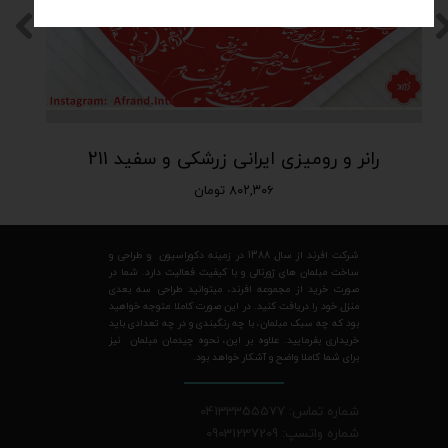
رانر و رومیزی ایرانی زرشکی و سفید 211
۸۰۲,۳۰۶ تومان
شرکت افرند از سال 1388 در زمینه دکوراسیون و طراحی و
ساخت مبلمان های ژورنالی و با کیفیت فعالیت دارد. شما در
صورت خرید از مجموعه افرند، میتوانید طراحی سه بعدی
منزل خود را دریافت کنید. در این صورت کاملا متوجه خواهید
بود که چه سبک مبلمان، با چه رنگبندی و در چه تعدادی باید
خریداری بفرمایید. علاوه بر این، نحوه چیدمان مبلمان نیز
برای شما کاملا واضح و آشکار خواهد بود.
شماره تماس: 04133355577
شماره واتسپ: 09031237209