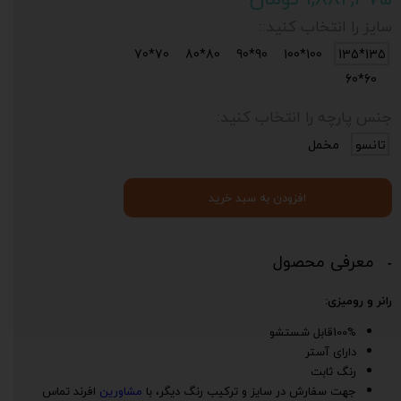
سایز را انتخاب کنید::
70*70
80*80
90*90
100*100
135*135
60*60
جنس پارچه را انتخاب کنید:
تانسو
مخمل
افزودن به سبد خرید
معرفی محصول
رانر و رومیزی:
100%قابل شستشو
دارای آستر
رنگ ثابت
جهت سفارش در سایز و ترکیب رنگ دیگر، با
مشاورین
افرند تماس