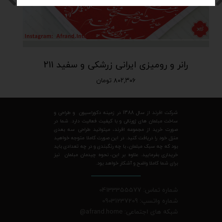
رانر و رومیزی ایرانی زرشکی و سفید 211
۸۰۲,۳۰۶ تومان
شرکت افرند از سال 1388 در زمینه دکوراسیون و طراحی و
ساخت مبلمان های ژورنالی و با کیفیت فعالیت دارد. شما در
صورت خرید از مجموعه افرند، میتوانید طراحی سه بعدی
منزل خود را دریافت کنید. در این صورت کاملا متوجه خواهید
بود که چه سبک مبلمان، با چه رنگبندی و در چه تعدادی باید
خریداری بفرمایید. علاوه بر این، نحوه چیدمان مبلمان نیز
برای شما کاملا واضح و آشکار خواهد بود.
شماره تماس: 04133355577
شماره واتسپ: 09031237209
شبکه های اجتماعی: afrand.home
@