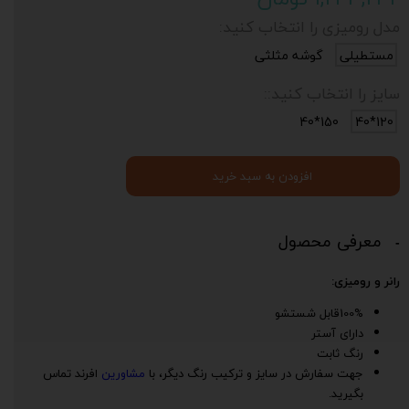
مدل رومیزی را انتخاب کنید:
مستطیلی
گوشه مثلثی
سایز را انتخاب کنید::
150*40
120*40
افزودن به سبد خرید
معرفی محصول
رانر و رومیزی:
100%قابل شستشو
دارای آستر
رنگ ثابت
جهت سفارش در سایز و ترکیب رنگ دیگر، با
مشاورین
افرند تماس
بگیرید.