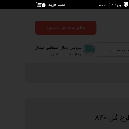
سبد خرید
ورود
/
ثبت نام
۰
حساب کاربری من
تغییر گذر واژه
چطور سفارش بدیم؟
سفارشات
سرویس ارسال اختصاصی مبلمان
خرید مبلمان
خروج از حساب
ارسال به سراسر ایران
کاربری
ح گل 840