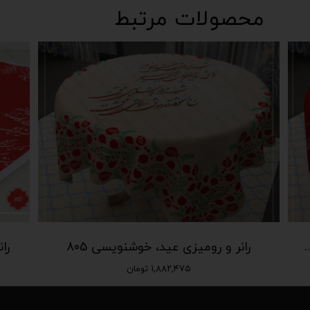
محصولات مرتبط
ی خوشنویسی قرمز و سفید 806
رانر و رومیزی عید، خوشنویسی 805
را
۱,۸۸۲,۴۷۵ تومان