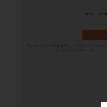
70*70
80*8
د
وجود ندارد، از طریق ارتباط با
مشاورین
افرند، ضمن بهرمندی از
 با سایز و رنگ دلخواهتان را سفارش دهید.