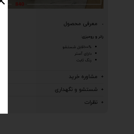
معرفی محصول
رانر و رومیزی:
100%قابل شستشو
دارای آستر
رنگ ثابت
مشاوره خرید
شستشو و نگهداری
نظرات