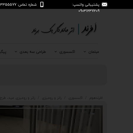
پشتیبانی واتسپ:
شماره تماس: 04133355577
09031237209
مبلمان
اکسسوری
طراحی سه بعدی
پیگی
افرندهوم
اکسسوری
رانر و رومیزی
رانر و رومیزی عید، طرح گل