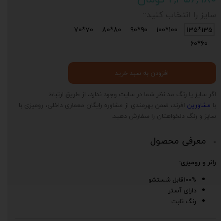
سایز را انتخاب کنید::
70*70
80*80
90*90
100*100
135*135
60*60
افزودن به سبد خرید
اگر سایز یا رنگ مد نظر شما در سایت وجود ندارد، از طریق ارتباط
با
مشاورین
افرند، ضمن بهرمندی از مشاوره رایگان معماری داخلی، رومیزی با
سایز و رنگ دلخواهتان را سفارش دهید.
معرفی محصول
رانر و رومیزی:
100%قابل شستشو
دارای آستر
رنگ ثابت
د
ی