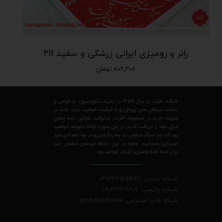
رانر و رومیزی ایرانی زرشکی و سفید 211
۸۰۲,۳۰۶ تومان
شرکت افرند از سال 1388 در زمینه دکوراسیون و طراحی و
ساخت مبلمان های ژورنالی و با کیفیت فعالیت دارد. شما در
صورت خرید از مجموعه افرند، میتوانید طراحی سه بعدی
منزل خود را دریافت کنید. در این صورت کاملا متوجه خواهید
بود که چه سبک مبلمان، با چه رنگبندی و در چه تعدادی باید
خریداری بفرمایید. علاوه بر این، نحوه چیدمان مبلمان نیز
برای شما کاملا واضح و آشکار خواهد بود.
شماره تماس: 04133355577
شماره واتسپ: 09031237209
شبکه های اجتماعی: afrand.home
@