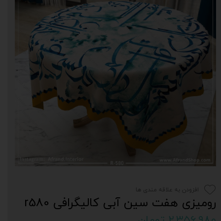
افزودن به علاقه مندی ها
رومیزی هفت سین آبی کالیگرافی r580
۲,۳۵۶,۹۸۰ تومان