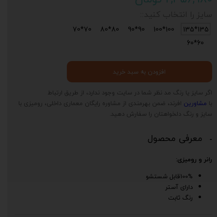
سایز را انتخاب کنید::
70*70
80*80
90*90
100*100
135*135
60*60
افزودن به سبد خرید
اگر سایز یا رنگ مد نظر شما در سایت وجود ندارد، از طریق ارتباط
با
مشاورین
افرند، ضمن بهرمندی از مشاوره رایگان معماری داخلی، رومیزی با
سایز و رنگ دلخواهتان را سفارش دهید.
معرفی محصول
رانر و رومیزی:
100%قابل شستشو
دارای آستر
رنگ ثابت
د
ی