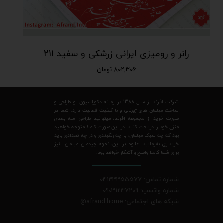
رانر و رومیزی ایرانی زرشکی و سفید 211
۸۰۲,۳۰۶ تومان
شرکت افرند از سال 1388 در زمینه دکوراسیون و طراحی و
ساخت مبلمان های ژورنالی و با کیفیت فعالیت دارد. شما در
صورت خرید از مجموعه افرند، میتوانید طراحی سه بعدی
منزل خود را دریافت کنید. در این صورت کاملا متوجه خواهید
بود که چه سبک مبلمان، با چه رنگبندی و در چه تعدادی باید
خریداری بفرمایید. علاوه بر این، نحوه چیدمان مبلمان نیز
برای شما کاملا واضح و آشکار خواهد بود.
شماره تماس: 04133355577
شماره واتسپ: 09031237209
شبکه های اجتماعی: afrand.home
@