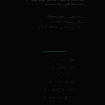
برای شما کاملا واضح و آشکار خواهد بود.
شماره تماس: 04133355577
شماره واتسپ: 09031237209
شبکه های اجتماعی: afrand.home
@
چطور سفارش بدم؟
شرایط ارسال چطوره؟
پرداخت هزینه
چرا به شما اعتماد کنم؟
ضمانت چه شرایطی داره؟
آیا امکان عودت وجود داره؟