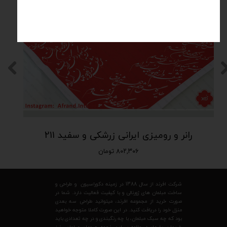
رانر و رومیزی ایرانی زرشکی و سفید 211
۸۰۲,۳۰۶ تومان
شرکت افرند از سال 1388 در زمینه دکوراسیون و طراحی و
ساخت مبلمان های ژورنالی و با کیفیت فعالیت دارد. شما در
صورت خرید از مجموعه افرند، میتوانید طراحی سه بعدی
منزل خود را دریافت کنید. در این صورت کاملا متوجه خواهید
بود که چه سبک مبلمان، با چه رنگبندی و در چه تعدادی باید
خریداری بفرمایید. علاوه بر این، نحوه چیدمان مبلمان نیز