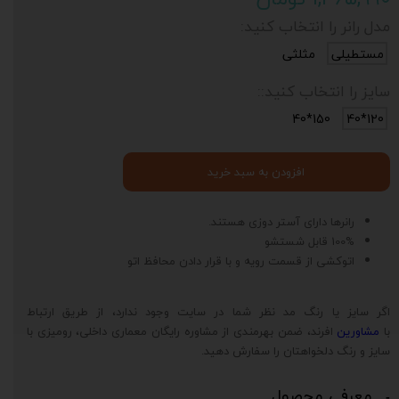
مدل رانر را انتخاب کنید:
مستطیلی
مثلثی
سایز را انتخاب کنید::
150*40
120*40
افزودن به سبد خرید
رانرها دارای آستر دوزی هستند.
100% قابل شستشو
اتوکشی از قسمت رویه و با قرار دادن محافظ اتو
اگر سایز یا رنگ مد نظر شما در سایت وجود ندارد، از طریق ارتباط
با
مشاورین
افرند، ضمن بهرمندی از مشاوره رایگان معماری داخلی، رومیزی با
سایز و رنگ دلخواهتان را سفارش دهید.
معرفی محصول