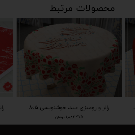
محصولات مرتبط
ی خوشنویسی قرمز و سفید 806
رانر و رومیزی عید، خوشنویسی 805
را
۱,۸۸۲,۴۷۵ تومان