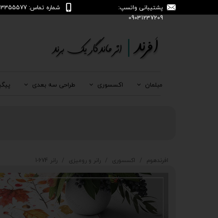
پشتیبانی واتسپ:
شماره تماس: 04133355577
09031237209
مبلمان
اکسسوری
طراحی سه بعدی
پیگی
افرندهوم
اکسسوری
رانر و رومیزی
رانر 674-1