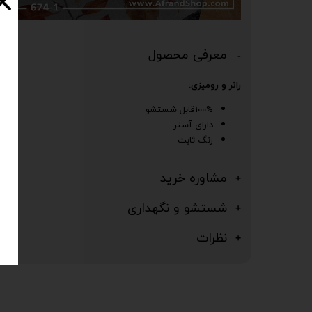
معرفی محصول
رانر و رومیزی:
100%قابل شستشو
دارای آستر
رنگ ثابت
مشاوره خرید
شستشو و نگهداری
نظرات