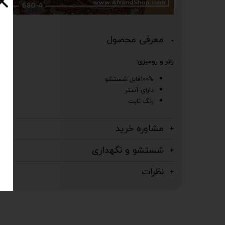
معرفی محصول
رانر و رومیزی:
100%قابل شستشو
دارای آستر
رنگ ثابت
مشاوره خرید
شستشو و نگهداری
نظرات