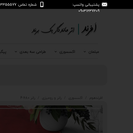
پشتیبانی واتسپ:
شماره تماس: 04133355577
09031237209
مبلمان
اکسسوری
طراحی سه بعدی
پیگی
افرندهوم
اکسسوری
رانر و رومیزی
رانر 680-4