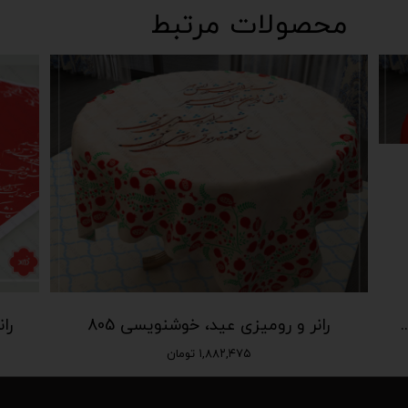
محصولات مرتبط
ی خوشنویسی قرمز و سفید 806
رانر و رومیزی عید، خوشنویسی 805
را
۱,۸۸۲,۴۷۵ تومان