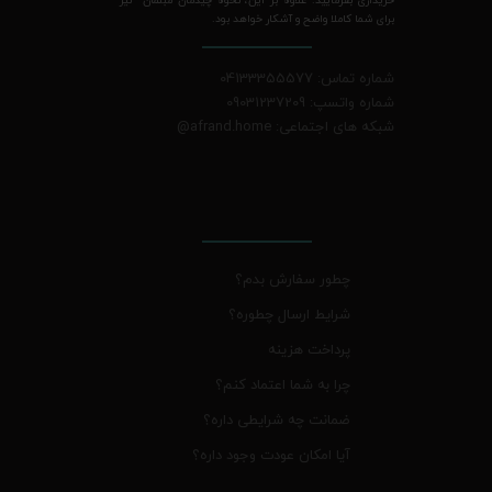
برای شما کاملا واضح و آشکار خواهد بود.
شماره تماس: 04133355577
شماره واتسپ: 09031237209
شبکه های اجتماعی: afrand.home
@
چطور سفارش بدم؟
شرایط ارسال چطوره؟
پرداخت هزینه
چرا به شما اعتماد کنم؟
ضمانت چه شرایطی داره؟
آیا امکان عودت وجود داره؟