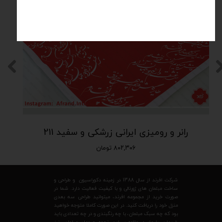
رانر و رومیزی ایرانی زرشکی و سفید 211
۸۰۲,۳۰۶ تومان
شرکت افرند از سال 1388 در زمینه دکوراسیون و طراحی و
ساخت مبلمان های ژورنالی و با کیفیت فعالیت دارد. شما در
صورت خرید از مجموعه افرند، میتوانید طراحی سه بعدی
منزل خود را دریافت کنید. در این صورت کاملا متوجه خواهید
بود که چه سبک مبلمان، با چه رنگبندی و در چه تعدادی باید
خریداری بفرمایید. علاوه بر این، نحوه چیدمان مبلمان نیز