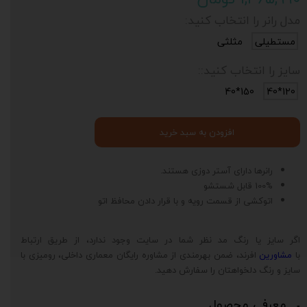
مدل رانر را انتخاب کنید:
مستطیلی
مثلثی
سایز را انتخاب کنید::
150*40
120*40
افزودن به سبد خرید
رانرها دارای آستر دوزی هستند.
100% قابل شستشو
اتوکشی از قسمت رویه و با قرار دادن محافظ اتو
اگر سایز یا رنگ مد نظر شما در سایت وجود ندارد، از طریق ارتباط
با
مشاورین
افرند، ضمن بهرمندی از مشاوره رایگان معماری داخلی، رومیزی با
سایز و رنگ دلخواهتان را سفارش دهید.
معرفی محصول