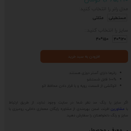
مدل رانر را انتخاب کنید:
مستطیلی
مثلثی
سایز را انتخاب کنید::
150*40
120*40
افزودن به سبد خرید
رانرها دارای آستر دوزی هستند.
100% قابل شستشو
اتوکشی از قسمت رویه و با قرار دادن محافظ اتو
اگر سایز یا رنگ مد نظر شما در سایت وجود ندارد، از طریق ارتباط
با
مشاورین
افرند، ضمن بهرمندی از مشاوره رایگان معماری داخلی، رومیزی با
سایز و رنگ دلخواهتان را سفارش دهید.
معرفی محصول