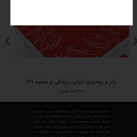
رانر و رومیزی ایرانی زرشکی و سفید 211
۸۰۲,۳۰۶ تومان
شرکت افرند از سال 1388 در زمینه دکوراسیون و طراحی و
ساخت مبلمان های ژورنالی و با کیفیت فعالیت دارد. شما در
صورت خرید از مجموعه افرند، میتوانید طراحی سه بعدی
منزل خود را دریافت کنید. در این صورت کاملا متوجه خواهید
بود که چه سبک مبلمان، با چه رنگبندی و در چه تعدادی باید
خریداری بفرمایید. علاوه بر این، نحوه چیدمان مبلمان نیز