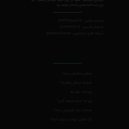
برای شما کاملا واضح و آشکار خواهد بود.
شماره تماس: 04133355577
شماره واتسپ: 09031237209
شبکه های اجتماعی: afrand.home
@
چطور سفارش بدم؟
شرایط ارسال چطوره؟
پرداخت هزینه
چرا به شما اعتماد کنم؟
ضمانت چه شرایطی داره؟
آیا امکان عودت وجود داره؟