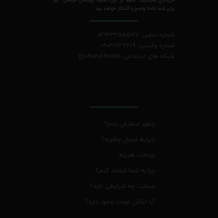
برای شما کاملا واضح و آشکار خواهد بود.
شماره تماس: 04133355577
شماره واتسپ: 09031237209
شبکه های اجتماعی: afrand.home
@
چطور سفارش بدم؟
شرایط ارسال چطوره؟
پرداخت هزینه
چرا به شما اعتماد کنم؟
ضمانت چه شرایطی داره؟
آیا امکان عودت وجود داره؟