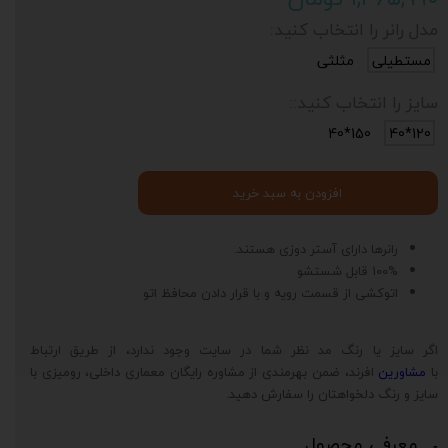
مدل رانر را انتخاب کنید:
مستطیلی
مثلثی
سایز را انتخاب کنید::
150*40
120*40
افزودن به سبد خرید
رانرها دارای آستر دوزی هستند.
100% قابل شستشو
اتوکشی از قسمت رویه و با قرار دادن محافظ اتو
اگر سایز یا رنگ مد نظر شما در سایت وجود ندارد، از طریق ارتباط
با
مشاورین
افرند، ضمن بهرمندی از مشاوره رایگان معماری داخلی، رومیزی با
سایز و رنگ دلخواهتان را سفارش دهید.
معرفی محصول