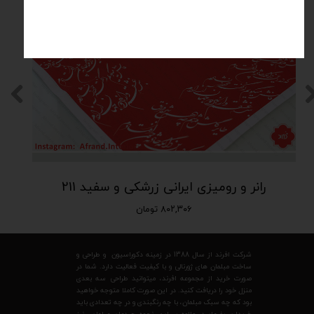
رانر و رومیزی ایرانی زرشکی و سفید 211
۸۰۲,۳۰۶ تومان
شرکت افرند از سال 1388 در زمینه دکوراسیون و طراحی و
ساخت مبلمان های ژورنالی و با کیفیت فعالیت دارد. شما در
صورت خرید از مجموعه افرند، میتوانید طراحی سه بعدی
منزل خود را دریافت کنید. در این صورت کاملا متوجه خواهید
بود که چه سبک مبلمان، با چه رنگبندی و در چه تعدادی باید
خریداری بفرمایید. علاوه بر این، نحوه چیدمان مبلمان نیز