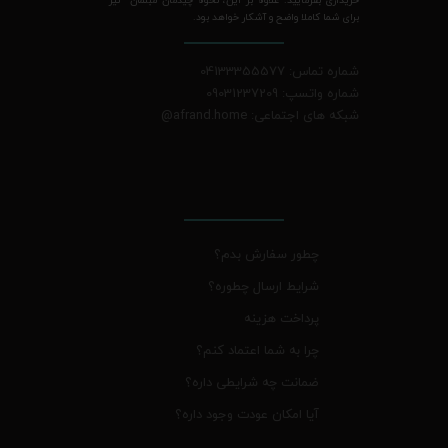
برای شما کاملا واضح و آشکار خواهد بود.
شماره تماس: 04133355577
شماره واتسپ: 09031237209
شبکه های اجتماعی: afrand.home
@
چطور سفارش بدم؟
شرایط ارسال چطوره؟
پرداخت هزینه
چرا به شما اعتماد کنم؟
ضمانت چه شرایطی داره؟
آیا امکان عودت وجود داره؟