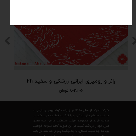
رانر و رومیزی ایرانی زرشکی و سفید 211
۸۰۲,۳۰۶ تومان
شرکت افرند از سال 1388 در زمینه دکوراسیون و طراحی و
ساخت مبلمان های ژورنالی و با کیفیت فعالیت دارد. شما در
صورت خرید از مجموعه افرند، میتوانید طراحی سه بعدی
منزل خود را دریافت کنید. در این صورت کاملا متوجه خواهید
بود که چه سبک مبلمان، با چه رنگبندی و در چه تعدادی باید
خریداری بفرمایید. علاوه بر این، نحوه چیدمان مبلمان نیز