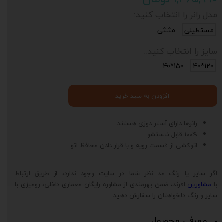
مدل رانر را انتخاب کنید:
مستطیلی
مثلثی
سایز را انتخاب کنید::
150*40
120*40
افزودن به سبد خرید
رانرها دارای آستر دوزی هستند.
100% قابل شستشو
اتوکشی از قسمت رویه و با قرار دادن محافظ اتو
اگر سایز یا رنگ مد نظر شما در سایت وجود ندارد، از طریق ارتباط
با
مشاورین
افرند، ضمن بهرمندی از مشاوره رایگان معماری داخلی، رومیزی با
سایز و رنگ دلخواهتان را سفارش دهید.
معرفی محصول