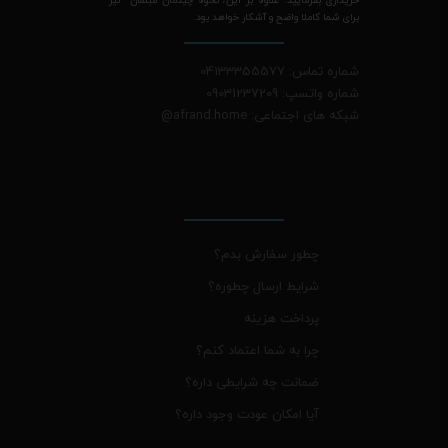
برای شما کاملا واضح و آشکار خواهد بود.
شماره تماس: 04133355577
شماره واتسپ: 09031237209
شبکه های اجتماعی: afrand.home
@
چطور سفارش بدم؟
شرایط ارسال چطوره؟
پرداخت هزینه
چرا به شما اعتماد کنم؟
ضمانت چه شرایطی داره؟
آیا امکان عودت وجود داره؟