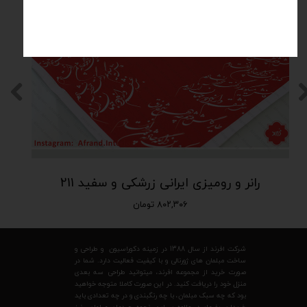
رانر و رومیزی ایرانی زرشکی و سفید 211
۸۰۲,۳۰۶ تومان
شرکت افرند از سال 1388 در زمینه دکوراسیون و طراحی و
ساخت مبلمان های ژورنالی و با کیفیت فعالیت دارد. شما در
صورت خرید از مجموعه افرند، میتوانید طراحی سه بعدی
منزل خود را دریافت کنید. در این صورت کاملا متوجه خواهید
بود که چه سبک مبلمان، با چه رنگبندی و در چه تعدادی باید
خریداری بفرمایید. علاوه بر این، نحوه چیدمان مبلمان نیز