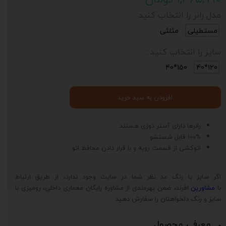
مدل رانر را انتخاب کنید:
مستطیلی
مثلثی
سایز را انتخاب کنید::
150*40
120*40
افزودن به سبد خرید
رانرها دارای آستر دوزی هستند.
100% قابل شستشو
اتوکشی از قسمت رویه و با قرار دادن محافظ اتو
اگر سایز یا رنگ مد نظر شما در سایت وجود ندارد، از طریق ارتباط
با
مشاورین
افرند، ضمن بهرمندی از مشاوره رایگان معماری داخلی، رومیزی با
سایز و رنگ دلخواهتان را سفارش دهید.
معرفی محصول