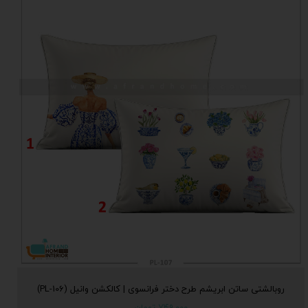
روبالشتی ساتن ابریشم طرح دختر فرانسوی | کالکشن وانیل (PL-106)
۷۴۹,۰۰۰ تومان