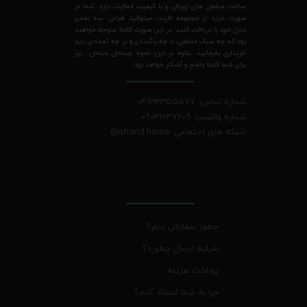
ساخت مبلمان های ژورنالی و با کیفیت فعالیت دارد. شما در
صورت خرید از مجموعه افرند، میتوانید طراحی سه بعدی
منزل خود را دریافت کنید. در این صورت کاملا متوجه خواهید
بود که چه سبک مبلمان، با چه رنگبندی و در چه تعدادی باید
خریداری بفرمایید. علاوه بر این، نحوه چیدمان مبلمان نیز
برای شما کاملا واضح و آشکار خواهد بود.
شماره تماس: 04133355577
شماره واتسپ: 09031237209
شبکه های اجتماعی: afrand.home
@
چطور سفارش بدم؟
شرایط ارسال چطوره؟
پرداخت هزینه
چرا به شما اعتماد کنم؟