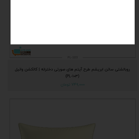
روبالشتی ساتن ابریشم طرح آیتم های صورتی دخترانه | کالکشن وانیل
(PL-103)
۷۴۹,۰۰۰ تومان