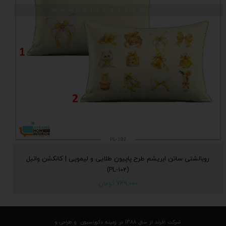
روبالشتی ساتن ابریشم طرح پاپیون طلایی و لیمویی | کالکشن وانیل
(PL-102)
۷۴۹,۰۰۰ تومان
شرکت افرند از سال 1388 در زمینه دکوراسیون و طراحی و