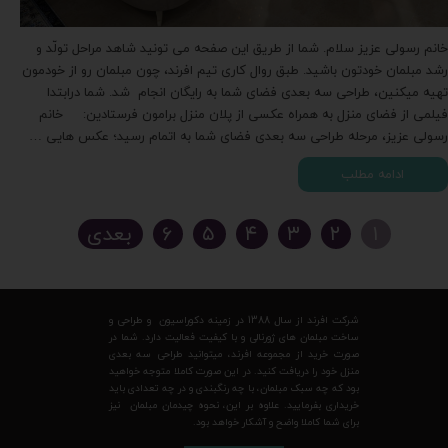
خانم رسولی عزیز سلام. شما از طریق این صفحه می تونید شاهد مراحل تولّد و
رشد مبلمان خودتون باشید. طبق روال کاری تیم افرند، چون مبلمان رو از خودمون
تهیه میکنین، طراحی سه بعدی فضای شما به رایگان انجام شد. شما درابتدا
فیلمی از فضای منزل به همراه عکسی از پلان منزل برامون فرستادین: خانم
رسولی عزیز، مرحله طراحی سه بعدی فضای شما به اتمام رسید؛ عکس هایی …
ادامه مطلب
۱
۲
۳
۴
۵
۶
بعدی
شرکت افرند از سال 1388 در زمینه دکوراسیون و طراحی و
ساخت مبلمان های ژورنالی و با کیفیت فعالیت دارد. شما در
صورت خرید از مجموعه افرند، میتوانید طراحی سه بعدی
منزل خود را دریافت کنید. در این صورت کاملا متوجه خواهید
بود که چه سبک مبلمان، با چه رنگبندی و در چه تعدادی باید
خریداری بفرمایید. علاوه بر این، نحوه چیدمان مبلمان نیز
برای شما کاملا واضح و آشکار خواهد بود.