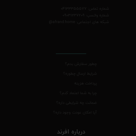
شماره تماس: 04133355577
شماره واتسپ: 09031237209
شبکه های اجتماعی: afrand.home
@
چطور سفارش بدم؟
شرایط ارسال چطوره؟
پرداخت هزینه
چرا به شما اعتماد کنم؟
ضمانت چه شرایطی داره؟
آیا امکان عودت وجود داره؟
درباره افرند