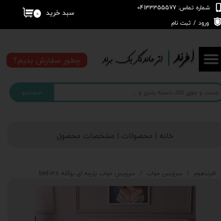
شماره تماس: 04133355577
سبد خرید
۰
حساب کاربری من
ورود
/
ثبت نام
تغییر گذر واژه
چطور سفارش بدیم؟
سفارشات
جستجو
خروج از حساب کاربری
خانه | محصولات | مشخصات محصول
افرندهوم
سرویس خواب
سرویس خواب پارچه ای بوکله bed-128