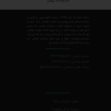
۶۱,۲۱۵,۰۰۰ تومان
شرکت افرند از سال 1388 در زمینه دکوراسیون و طراحی و
ساخت مبلمان های ژورنالی و با کیفیت فعالیت دارد. شما در
صورت خرید از مجموعه افرند، میتوانید طراحی سه بعدی
منزل خود را دریافت کنید. در این صورت کاملا متوجه خواهید
بود که چه سبک مبلمان، با چه رنگبندی و در چه تعدادی باید
خریداری بفرمایید. علاوه بر این، نحوه چیدمان مبلمان نیز
برای شما کاملا واضح و آشکار خواهد بود.
شماره تماس: 04133355577
شماره واتسپ: 09031237209
شبکه های اجتماعی: afrand.home
@
چطور سفارش بدم؟
شرایط ارسال چطوره؟