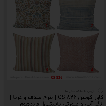
افزودن به علاقه مندی ها
کاور کوسن CS 826 | طرح صدف و دریا |
رنگ‌ آبی و صورتی پاستلی| افرندهوم