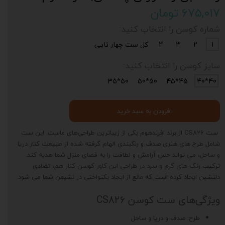
۶۷۵,۰۱۷ تومان
شماره کوسن را انتخاب کنید:
1
2
3
4
کل ست چهار تایی
سایز کوسن را انتخاب کنید:
50*35
50*50
45*45
40*40
افزودن به سبد خرید
ست CS826 از برند افرندهوم یکی از زیباترین طراحی‌های ماست. این ست
شامل طرح های هنری صدف و رنگبندی الهام گرفته شده از طبیعت کنار دریا
و ساحل، می تواند حس آرامش و لطافت را به فضای منزل شما هدیه کند.
ترکیب رنگ های گرم و سرد در طراحی این کاور کوسن کنار هم، تضادی
دلنشین ایجاد کرده است که مانع از ایجاد یکنواختی در نشیمن شما می شود.
ویژگی‌های ست کوسن CS826
طرح: صدف و دریا و ساحل