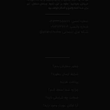
خریداری بفرمایید. علاوه بر این، نحوه چیدمان مبلمان نیز
برای شما کاملا واضح و آشکار خواهد بود.
شماره تماس: 04133355577
شماره واتسپ: 09031237209
شبکه های اجتماعی: afrand.home
@
چطور سفارش بدم؟
شرایط ارسال چطوره؟
پرداخت هزینه
چرا به شما اعتماد کنم؟
ضمانت چه شرایطی داره؟
آیا امکان عودت وجود داره؟