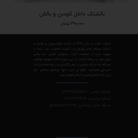
بالشتک داخل کوسن و بالش
۳۹۰,۰۰۰ تومان
شرکت افرند از سال 1388 در زمینه دکوراسیون و طراحی و
ساخت مبلمان های ژورنالی و با کیفیت فعالیت دارد. شما در
صورت خرید از مجموعه افرند، میتوانید طراحی سه بعدی
منزل خود را دریافت کنید. در این صورت کاملا متوجه خواهید
بود که چه سبک مبلمان، با چه رنگبندی و در چه تعدادی باید
خریداری بفرمایید. علاوه بر این، نحوه چیدمان مبلمان نیز
برای شما کاملا واضح و آشکار خواهد بود.
شماره تماس: 04133355577
شماره واتسپ: 09031237209
شبکه های اجتماعی: afrand.home
@