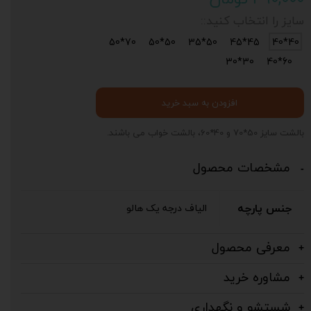
سایز را انتخاب کنید::
70*50
50*50
50*35
45*45
40*40
30*30
60*40
افزودن به سبد خرید
بالشت سایز 50*70 و 40*60، بالشت خواب می باشند.
مشخصات محصول
جنس پارچه
الیاف درجه یک هالو
معرفی محصول
مشاوره خرید
د
ی
ت
خ
ف
ی
ف
1
0
رص
د
شستشو و نگهداری
پوچ