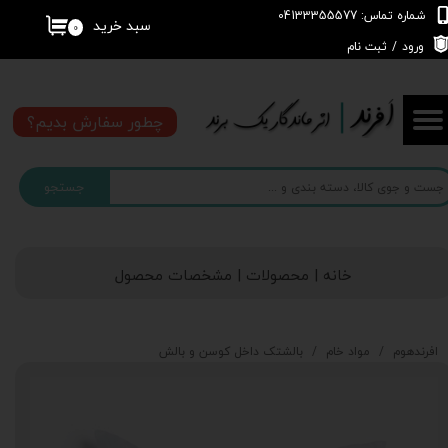
شماره تماس: 04133355577
سبد خرید
۰
حساب کاربری من
ورود
/
ثبت نام
تغییر گذر واژه
چطور سفارش بدیم؟
سفارشات
جستجو
خروج از حساب کاربری
خانه | محصولات | مشخصات محصول
افرندهوم
مواد خام
بالشتک داخل کوسن و بالش