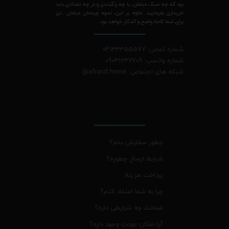
بود که چه سبک مبلمان، با چه رنگبندی و در چه تعدادی باید
خریداری بفرمایید. علاوه بر این، نحوه چیدمان مبلمان نیز
برای شما کاملا واضح و آشکار خواهد بود.
شماره تماس: 04133355577
شماره واتسپ: 09031237209
شبکه های اجتماعی: afrand.home
@
چطور سفارش بدم؟
شرایط ارسال چطوره؟
پرداخت هزینه
چرا به شما اعتماد کنم؟
ضمانت چه شرایطی داره؟
آیا امکان عودت وجود داره؟