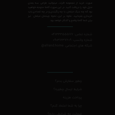
صورت خرید از مجموعه افرند، میتوانید طراحی سه بعدی
منزل خود را دریافت کنید. در این صورت کاملا متوجه خواهید
بود که چه سبک مبلمان، با چه رنگبندی و در چه تعدادی باید
خریداری بفرمایید. علاوه بر این، نحوه چیدمان مبلمان نیز
برای شما کاملا واضح و آشکار خواهد بود.
شماره تماس: 04133355577
شماره واتسپ: 09031237209
شبکه های اجتماعی: afrand.home
@
چطور سفارش بدم؟
شرایط ارسال چطوره؟
پرداخت هزینه
چرا به شما اعتماد کنم؟
ضمانت چه شرایطی داره؟