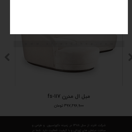
مبل ال مدرن fs-117
۳۹۷,۲۹۶,۹۰۰ تومان
شرکت افرند از سال 1388 در زمینه دکوراسیون و طراحی و
ساخت مبلمان های ژورنالی و با کیفیت فعالیت دارد. شما در