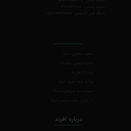
شماره تماس: 04133355577
شماره واتسپ: 09031237209
شبکه های اجتماعی: afrand.home
@
چطور سفارش بدم؟
شرایط ارسال چطوره؟
پرداخت هزینه
چرا به شما اعتماد کنم؟
ضمانت چه شرایطی داره؟
آیا امکان عودت وجود داره؟
درباره افرند