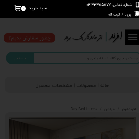
شماره تماس: 04133355577
سبد خرید
۰
حساب کاربری من
ورود
/
ثبت نام
تغییر گذر واژه
چطور سفارش بدیم؟
سفارشات
جستجو
خروج از حساب کاربری
خانه | محصولات | مشخصات محصول
افرندهوم
مبلمان
Day Bed fs-230