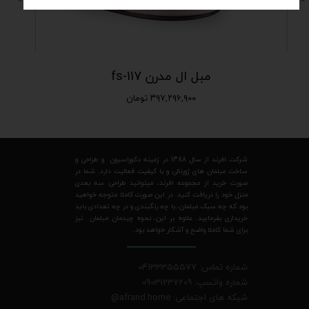
مبل ال مدرن fs-117
۳۹۷,۲۹۶,۹۰۰ تومان
شرکت افرند از سال 1388 در زمینه دکوراسیون و طراحی و
ساخت مبلمان های ژورنالی و با کیفیت فعالیت دارد. شما در
صورت خرید از مجموعه افرند، میتوانید طراحی سه بعدی
منزل خود را دریافت کنید. در این صورت کاملا متوجه خواهید
بود که چه سبک مبلمان، با چه رنگبندی و در چه تعدادی باید
خریداری بفرمایید. علاوه بر این، نحوه چیدمان مبلمان نیز
برای شما کاملا واضح و آشکار خواهد بود.
شماره تماس: 04133355577
شماره واتسپ: 09031237209
شبکه های اجتماعی: afrand.home
@