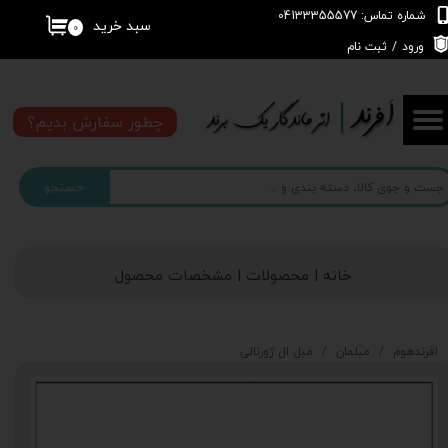
شماره تماس: 04133355577
سبد خرید
۰
حساب کاربری من
ورود
/
ثبت نام
تغییر گذر واژه
چطور سفارش بدیم؟
سفارشات
جستجو
خروج از حساب کاربری
خانه | محصولات | مشخصات محصول
افرندهوم
مبلمان
مبل ال ژورنالی