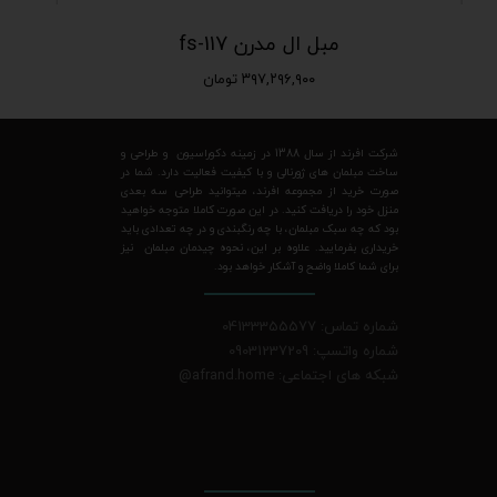
مبل ال مدرن fs-117
۳۹۷,۲۹۶,۹۰۰ تومان
شرکت افرند از سال 1388 در زمینه دکوراسیون و طراحی و
ساخت مبلمان های ژورنالی و با کیفیت فعالیت دارد. شما در
صورت خرید از مجموعه افرند، میتوانید طراحی سه بعدی
منزل خود را دریافت کنید. در این صورت کاملا متوجه خواهید
بود که چه سبک مبلمان، با چه رنگبندی و در چه تعدادی باید
خریداری بفرمایید. علاوه بر این، نحوه چیدمان مبلمان نیز
برای شما کاملا واضح و آشکار خواهد بود.
شماره تماس: 04133355577
شماره واتسپ: 09031237209
شبکه های اجتماعی: afrand.home
@