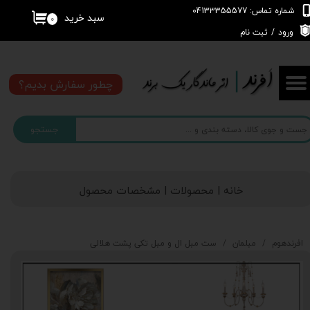
شماره تماس: 04133355577
سبد خرید
۰
حساب کاربری من
ورود
/
ثبت نام
تغییر گذر واژه
چطور سفارش بدیم؟
سفارشات
جستجو
خروج از حساب کاربری
خانه | محصولات | مشخصات محصول
افرندهوم
مبلمان
ست مبل ال و مبل تکی پشت هلالی