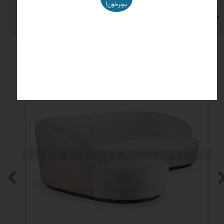
بچرخون!
نظرات
محصولات مرتبط