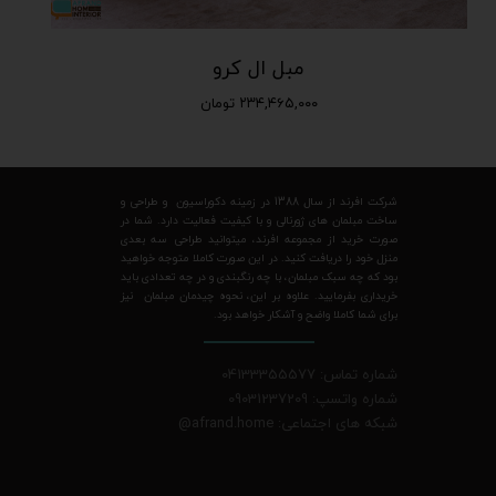
مبل ال کرو
۲۳۴,۴۶۵,۰۰۰ تومان
شرکت افرند از سال 1388 در زمینه دکوراسیون و طراحی و
ساخت مبلمان های ژورنالی و با کیفیت فعالیت دارد. شما در
صورت خرید از مجموعه افرند، میتوانید طراحی سه بعدی
منزل خود را دریافت کنید. در این صورت کاملا متوجه خواهید
بود که چه سبک مبلمان، با چه رنگبندی و در چه تعدادی باید
خریداری بفرمایید. علاوه بر این، نحوه چیدمان مبلمان نیز
برای شما کاملا واضح و آشکار خواهد بود.
شماره تماس: 04133355577
شماره واتسپ: 09031237209
شبکه های اجتماعی: afrand.home
@