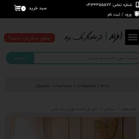
شماره تماس: 04133355577
سبد خرید
۰
حساب کاربری من
ورود
/
ثبت نام
تغییر گذر واژه
چطور سفارش بدیم؟
سفارشات
جستجو
خروج از حساب کاربری
خانه | محصولات | مشخصات محصول
افرندهوم
مبلمان
مبل ال لمسه کوبی پایه فلزی