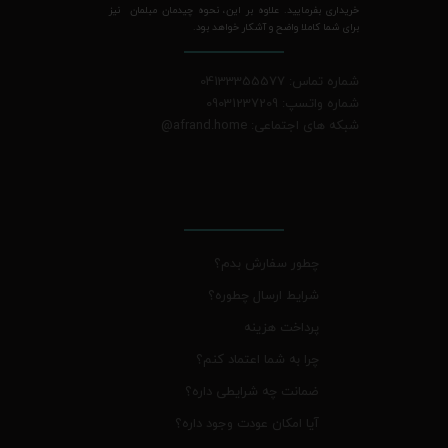
خریداری بفرمایید. علاوه بر این، نحوه چیدمان مبلمان نیز
برای شما کاملا واضح و آشکار خواهد بود.
شماره تماس: 04133355577
شماره واتسپ: 09031237209
شبکه های اجتماعی: afrand.home
@
چطور سفارش بدم؟
شرایط ارسال چطوره؟
پرداخت هزینه
چرا به شما اعتماد کنم؟
ضمانت چه شرایطی داره؟
آیا امکان عودت وجود داره؟