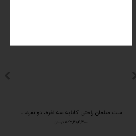
محصولات مرتبط
VIP
ست مبلمان راحتی کاناپه سه نفره، دو نفره، لاوسیت و تکی fs-194
۵۴۶,۳۸۴,۳۰۰ تومان