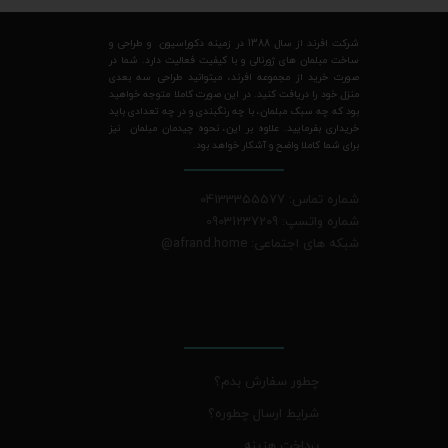
شرکت افرند از سال 1388 در زمینه دکوراسیون و طراحی و
ساخت مبلمان های ژورنالی و با کیفیت فعالیت دارد. شما در
صورت خرید از مجموعه افرند، میتوانید طراحی سه بعدی
منزل خود را دریافت کنید. در این صورت کاملا متوجه خواهید
بود که چه سبک مبلمان، با چه رنگبندی و در چه تعدادی باید
خریداری بفرمایید. علاوه بر این، نحوه چیدمان مبلمان نیز
برای شما کاملا واضح و آشکار خواهد بود.
شماره تماس: 04133355577
شماره واتسپ: 09031237209
شبکه های اجتماعی: afrand.home
@
چطور سفارش بدم؟
شرایط ارسال چطوره؟
پرداخت هزینه