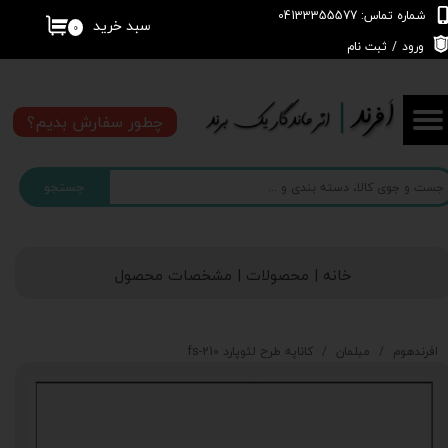
شماره تماس: 04133355577
سبد خرید
۰
حساب کاربری من
ورود
/
ثبت نام
تغییر گذر واژه
چطور سفارش بدیم؟
سفارشات
جستجو
خروج از حساب کاربری
خانه | محصولات | مشخصات محصول
افرندهوم
مبلمان
کاناپه طرح لئوپارد fs-210