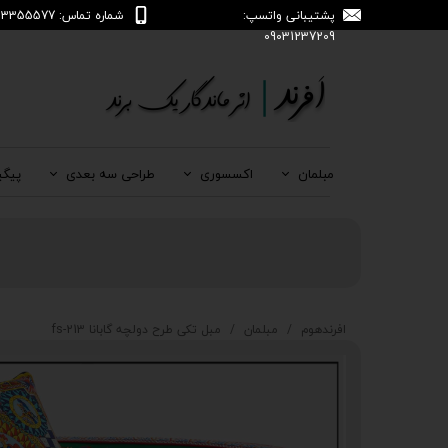
پشتیبانی واتسپ:
شماره تماس: 04133355577
09031237209
مبلمان
اکسسوری
طراحی سه بعدی
پیگی
افرندهوم
مبلمان
مبل تکی طرح دولچه گابانا fs-213