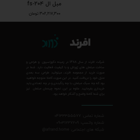
ست مبلمان راحتی کاناپه سه نفره، دو نفره و لاوسیت و پاف fs-196
مبل ال fs-204
مان
۳۰۲,۲۱۷,۳۰۰ تومان
شرکت افرند از سال 1388 در زمینه دکوراسیون و طراحی و
ساخت مبلمان های ژورنالی و با کیفیت فعالیت دارد. شما در
صورت خرید از مجموعه افرند، میتوانید طراحی سه بعدی
منزل خود را دریافت کنید. در این صورت کاملا متوجه خواهید
بود که چه سبک مبلمان، با چه رنگبندی و در چه تعدادی باید
خریداری بفرمایید. علاوه بر این، نحوه چیدمان مبلمان نیز
برای شما کاملا واضح و آشکار خواهد بود.
شماره تماس: 04133355577
شماره واتسپ: 09031237209
شبکه های اجتماعی: afrand.home
@