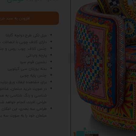
افزودن به سبد خری
مبل تکی طرح دولچه گابانا
دارای کلاف چوبی با اتصالا
جنس کلاف: چوب روس و جن
پارچه وارداتی
نشمین فوم سرد
بدنه یورتان سی کیلویی
جنس پایه چوبی
برای مشاهده ابعاد، ورق بزنید
در صورت خرید مبلمان، غذاخ
شناسی و رنگ شناسی به همرا
طراحی افرند، انجام خواهد شد
طراحی سه بعدی، این امکان را 
مبلمان خود را به صورت سه ب
د
ی
ت