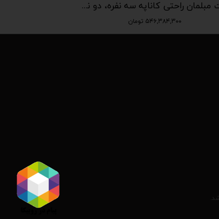
ست مبلمان راحتی کاناپه سه نفره، دو نفره، لاوسیت و تکی fs-194
۵۴۶,۳۸۴,۳۰۰ تومان
شد.