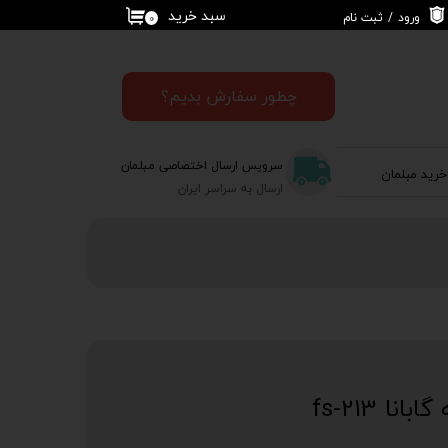
سبد خرید
ورود
/
ثبت نام
۰
حساب کاربری من
تغییر گذر واژه
چطور سفارش بدیم؟
سفارشات
سرویس ارسال اختصاصی مبلمان
خرید مبلمان
خروج از حساب
ارسال به سراسر ایران
کاربری
ا fs-213