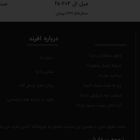
مبل ال fs-202
۳۲۲,۵۹۱,۵۰۰ تومان
درباره افرند
چطور سفارش بدم؟
درباره ما
شرایط ارسال چطوره؟
تماس با ما
پرداخت هزینه
روش های ارسال کالا
چرا به شما اعتماد کنم؟
ضمانت چه شرایطی داره؟
افرند در شبکه های اجتماعی
آیا امکان عودت وجود داره؟
تمام حقوق مادی و معنوی این سایت متعلق به فروشگاه آنلاین افرند می با
نحوه سفارش