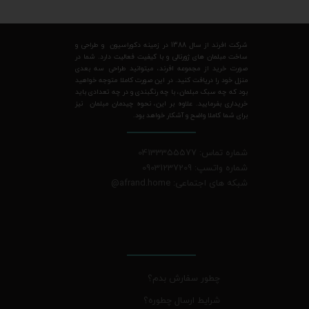
شرکت افرند از سال 1388 در زمینه دکوراسیون و طراحی و
ساخت مبلمان های ژورنالی و با کیفیت فعالیت دارد. شما در
صورت خرید از مجموعه افرند، میتوانید طراحی سه بعدی
منزل خود را دریافت کنید. در این صورت کاملا متوجه خواهید
بود که چه سبک مبلمان، با چه رنگبندی و در چه تعدادی باید
خریداری بفرمایید. علاوه بر این، نحوه چیدمان مبلمان نیز
برای شما کاملا واضح و آشکار خواهد بود.
شماره تماس: 04133355577
شماره واتسپ: 09031237209
شبکه های اجتماعی: afrand.home
@
چطور سفارش بدم؟
شرایط ارسال چطوره؟