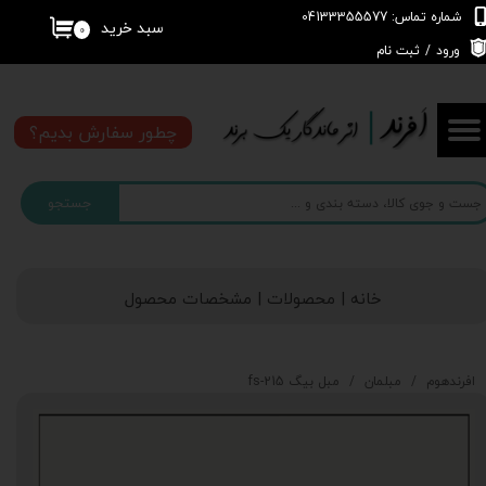
شماره تماس: 04133355577
سبد خرید
۰
حساب کاربری من
ورود
/
ثبت نام
تغییر گذر واژه
چطور سفارش بدیم؟
سفارشات
جستجو
خروج از حساب کاربری
خانه | محصولات | مشخصات محصول
افرندهوم
مبلمان
مبل بیگ fs-215