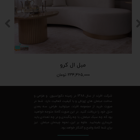
مبل ال کرو
★
★
★
★
★
۲۳۴,۴۶۵,۰۰۰ تومان
شرکت افرند از سال 1388 در زمینه دکوراسیون و طراحی و
ساخت مبلمان های ژورنالی و با کیفیت فعالیت دارد. شما در
صورت خرید از مجموعه افرند، میتوانید طراحی سه بعدی
منزل خود را دریافت کنید. در این صورت کاملا متوجه خواهید
بود که چه سبک مبلمان، با چه رنگبندی و در چه تعدادی باید
خریداری بفرمایید. علاوه بر این، نحوه چیدمان مبلمان نیز
★
★
★
★
★
برای شما کاملا واضح و آشکار خواهد بود.