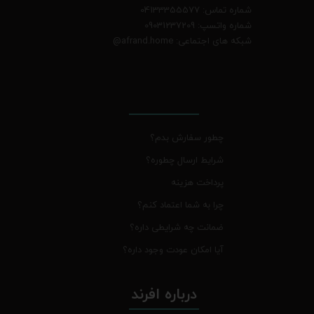
شماره تماس: 04133355577
شماره واتسپ: 09031237209
شبکه های اجتماعی: afrand.home
@
چطور سفارش بدم؟
شرایط ارسال چطوره؟
پرداخت هزینه
چرا به شما اعتماد کنم؟
ضمانت چه شرایطی داره؟
آیا امکان عودت وجود داره؟
درباره افرند