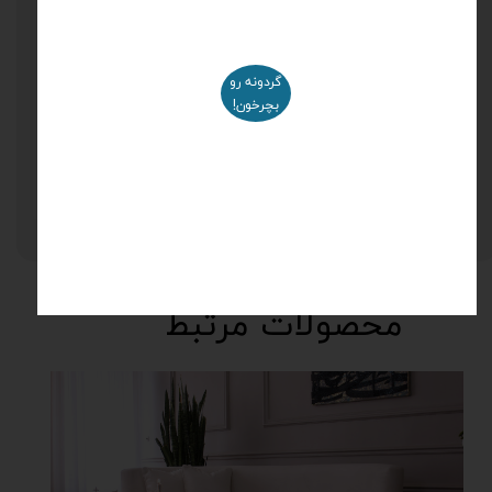
ی
پوچ
مدیریت
|
۰۴/۰۱/۲۶
گردونه رو
بله میتونید واتسپ پیام بدید تا کالیته ارسال بشه
بچرخون!
خدمتتون. 09031237209
پاسخ دهید
★
★
محصولات مرتبط