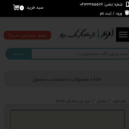
شماره تماس: 04133355577
سبد خرید
۰
حساب کاربری من
ورود
/
ثبت نام
تغییر گذر واژه
چطور سفارش بدیم؟
سفارشات
جستجو
خروج از حساب کاربری
خانه | محصولات | مشخصات محصول
افرندهوم
مبلمان
مبل ال سکشنال fs-218