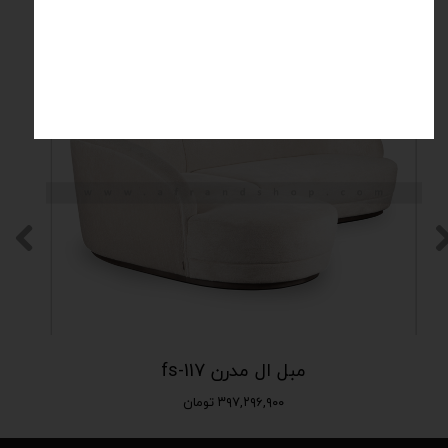
محصولات مرتبط
مبل ال مدرن fs-117
۳۹۷,۲۹۶,۹۰۰ تومان