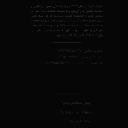
شرکت افرند از سال 1388 در زمینه دکوراسیون و طراحی و
ساخت مبلمان های ژورنالی و با کیفیت فعالیت دارد. شما در
صورت خرید از مجموعه افرند، میتوانید طراحی سه بعدی
منزل خود را دریافت کنید. در این صورت کاملا متوجه خواهید
بود که چه سبک مبلمان، با چه رنگبندی و در چه تعدادی باید
خریداری بفرمایید. علاوه بر این، نحوه چیدمان مبلمان نیز
برای شما کاملا واضح و آشکار خواهد بود.
شماره تماس: 04133355577
شماره واتسپ: 09031237209
شبکه های اجتماعی: afrand.home
@
چطور سفارش بدم؟
شرایط ارسال چطوره؟
پرداخت هزینه