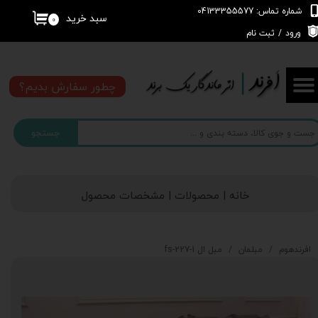
شماره تماس: 04133355577
سبد خرید
۰
حساب کاربری من
ورود
/
ثبت نام
تغییر گذر واژه
چطور سفارش بدیم؟
سفارشات
جستجو
خروج از حساب کاربری
خانه | محصولات | مشخصات محصول
افرندهوم
مبلمان
مبل ال fs-227-1