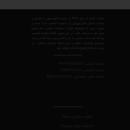
شرکت افرند از سال 1388 در زمینه دکوراسیون و طراحی و
ساخت مبلمان های ژورنالی و با کیفیت فعالیت دارد. شما در
صورت خرید از مجموعه افرند، میتوانید طراحی سه بعدی
منزل خود را دریافت کنید. در این صورت کاملا متوجه خواهید
بود که چه سبک مبلمان، با چه رنگبندی و در چه تعدادی باید
خریداری بفرمایید. علاوه بر این، نحوه چیدمان مبلمان نیز
برای شما کاملا واضح و آشکار خواهد بود.
شماره تماس: 04133355577
شماره واتسپ: 09031237209
شبکه های اجتماعی: afrand.home
@
چطور سفارش بدم؟
شرایط ارسال چطوره؟