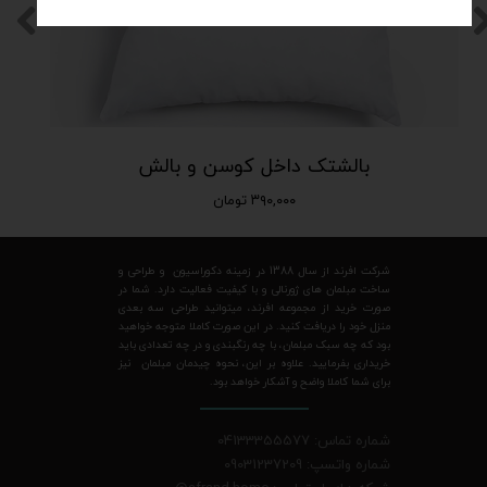
بالشتک داخل کوسن و بالش
۳۹۰,۰۰۰ تومان
شرکت افرند از سال 1388 در زمینه دکوراسیون و طراحی و
ساخت مبلمان های ژورنالی و با کیفیت فعالیت دارد. شما در
صورت خرید از مجموعه افرند، میتوانید طراحی سه بعدی
منزل خود را دریافت کنید. در این صورت کاملا متوجه خواهید
بود که چه سبک مبلمان، با چه رنگبندی و در چه تعدادی باید
خریداری بفرمایید. علاوه بر این، نحوه چیدمان مبلمان نیز
برای شما کاملا واضح و آشکار خواهد بود.
شماره تماس: 04133355577
شماره واتسپ: 09031237209