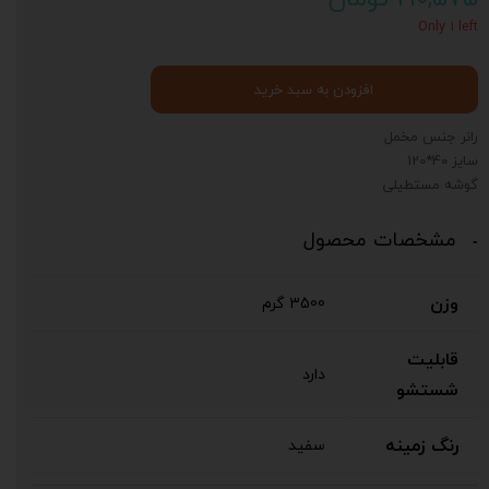
Only ۱ left
افزودن به سبد خرید
رانر جنس مخمل
سایز 40*120
گوشه مستطیلی
مشخصات محصول
وزن
3500 گرم
قابلیت
دارد
شستشو
رنگ زمینه
سفید