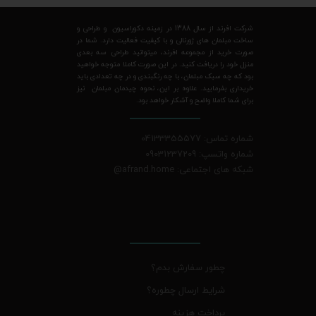
شرکت افرند از سال 1388 در زمینه دکوراسیون و طراحی و
ساخت مبلمان های ژورنالی و با کیفیت فعالیت دارد. شما در
صورت خرید از مجموعه افرند، میتوانید طراحی سه بعدی
منزل خود را دریافت کنید. در این صورت کاملا متوجه خواهید
بود که چه سبک مبلمان، با چه رنگبندی و در چه تعدادی باید
خریداری بفرمایید. علاوه بر این، نحوه چیدمان مبلمان نیز
برای شما کاملا واضح و آشکار خواهد بود.
شماره تماس: 04133355577
شماره واتسپ: 09031237209
شبکه های اجتماعی: afrand.home
@
چطور سفارش بدم؟
شرایط ارسال چطوره؟
پرداخت هزینه