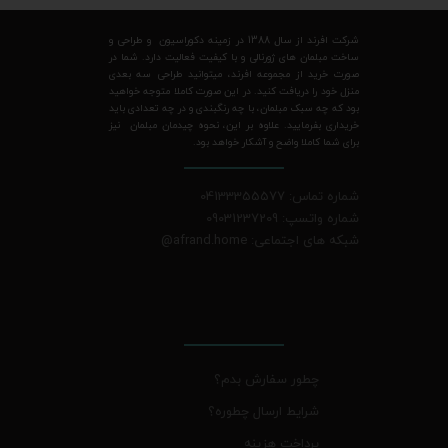
شرکت افرند از سال 1388 در زمینه دکوراسیون و طراحی و
ساخت مبلمان های ژورنالی و با کیفیت فعالیت دارد. شما در
صورت خرید از مجموعه افرند، میتوانید طراحی سه بعدی
منزل خود را دریافت کنید. در این صورت کاملا متوجه خواهید
بود که چه سبک مبلمان، با چه رنگبندی و در چه تعدادی باید
خریداری بفرمایید. علاوه بر این، نحوه چیدمان مبلمان نیز
برای شما کاملا واضح و آشکار خواهد بود.
شماره تماس: 04133355577
شماره واتسپ: 09031237209
شبکه های اجتماعی: afrand.home
@
چطور سفارش بدم؟
شرایط ارسال چطوره؟
پرداخت هزینه