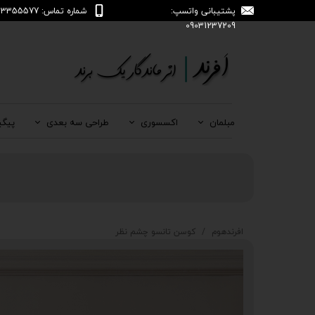
پشتیبانی واتسپ:
شماره تماس: 04133355577
09031237209
مبلمان
اکسسوری
طراحی سه بعدی
پیگی
افرندهوم
کوسن تانسو چشم نظر