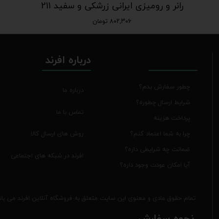
رانر و رومیزی ایرانی زرشکی و سفید 211
۸۰۲,۳۰۶ تومان
درباره افرند
چطور سفارش بدم؟
درباره ما
شرایط ارسال چطوره؟
تماس با ما
پرداخت هزینه
روش های ارسال کالا
چرا به شما اعتماد کنم؟
ضمانت چه شرایطی داره؟
افرند در شبکه های اجتماعی
آیا امکان عودت وجود داره؟
تمام حقوق مادی و معنوی این سایت متعلق به فروشگاه آنلاین افرند می با
نحوه سفارش