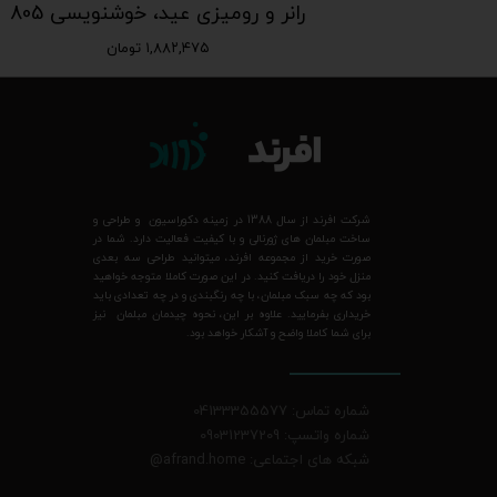
رانر و رومیزی خوشنویسی قرمز و سفید 806
رانر و رومیزی عید، خوشنویسی 805
۱,۸۸۲,۴۷۵ تومان
شرکت افرند از سال 1388 در زمینه دکوراسیون و طراحی و
ساخت مبلمان های ژورنالی و با کیفیت فعالیت دارد. شما در
صورت خرید از مجموعه افرند، میتوانید طراحی سه بعدی
منزل خود را دریافت کنید. در این صورت کاملا متوجه خواهید
بود که چه سبک مبلمان، با چه رنگبندی و در چه تعدادی باید
خریداری بفرمایید. علاوه بر این، نحوه چیدمان مبلمان نیز
برای شما کاملا واضح و آشکار خواهد بود.
شماره تماس: 04133355577
شماره واتسپ: 09031237209
شبکه های اجتماعی: afrand.home
@