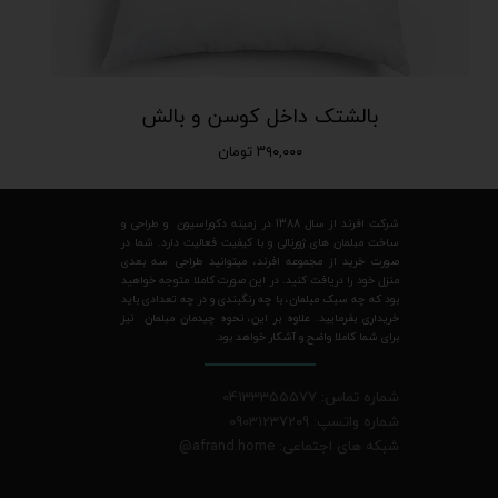
بالشتک داخل کوسن و بالش
۳۹۰,۰۰۰ تومان
شرکت افرند از سال 1388 در زمینه دکوراسیون و طراحی و
ساخت مبلمان های ژورنالی و با کیفیت فعالیت دارد. شما در
صورت خرید از مجموعه افرند، میتوانید طراحی سه بعدی
منزل خود را دریافت کنید. در این صورت کاملا متوجه خواهید
بود که چه سبک مبلمان، با چه رنگبندی و در چه تعدادی باید
خریداری بفرمایید. علاوه بر این، نحوه چیدمان مبلمان نیز
برای شما کاملا واضح و آشکار خواهد بود.
شماره تماس: 04133355577
شماره واتسپ: 09031237209
شبکه های اجتماعی: afrand.home
@