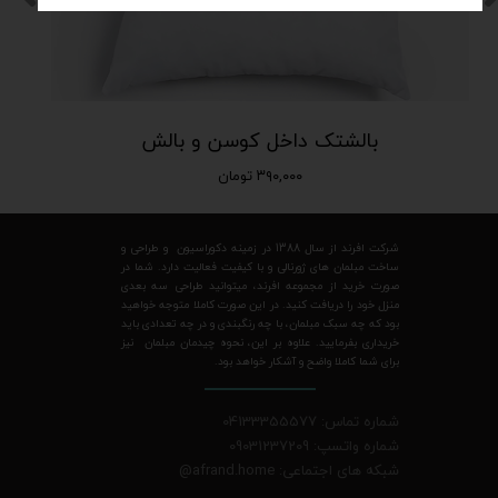
بالشتک داخل کوسن و بالش
۳۹۰,۰۰۰ تومان
شرکت افرند از سال 1388 در زمینه دکوراسیون و طراحی و
ساخت مبلمان های ژورنالی و با کیفیت فعالیت دارد. شما در
صورت خرید از مجموعه افرند، میتوانید طراحی سه بعدی
منزل خود را دریافت کنید. در این صورت کاملا متوجه خواهید
بود که چه سبک مبلمان، با چه رنگبندی و در چه تعدادی باید
خریداری بفرمایید. علاوه بر این، نحوه چیدمان مبلمان نیز
برای شما کاملا واضح و آشکار خواهد بود.
شماره تماس: 04133355577
شماره واتسپ: 09031237209
شبکه های اجتماعی: afrand.home
@