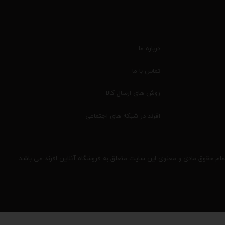
درباره ما
تماس با ما
روش های ارسال کالا
افرند در شبکه های اجتماعی
مام حقوق مادی و معنوی این سایت متعلق به فروشگاه آنلاین افرند می باشد.