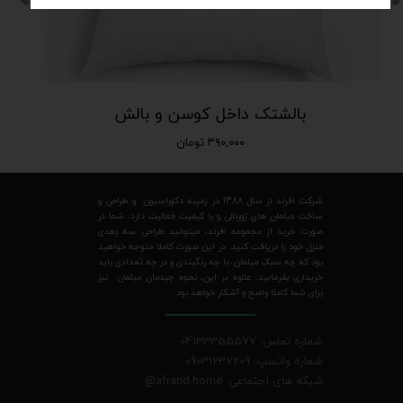
بالشتک داخل کوسن و بالش
۳۹۰,۰۰۰ تومان
شرکت افرند از سال 1388 در زمینه دکوراسیون و طراحی و
ساخت مبلمان های ژورنالی و با کیفیت فعالیت دارد. شما در
صورت خرید از مجموعه افرند، میتوانید طراحی سه بعدی
منزل خود را دریافت کنید. در این صورت کاملا متوجه خواهید
بود که چه سبک مبلمان، با چه رنگبندی و در چه تعدادی باید
خریداری بفرمایید. علاوه بر این، نحوه چیدمان مبلمان نیز
برای شما کاملا واضح و آشکار خواهد بود.
شماره تماس: 04133355577
شماره واتسپ: 09031237209
شبکه های اجتماعی: afrand.home
@