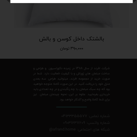
بالشتک داخل کوسن و بالش
۳۹۰,۰۰۰ تومان
شرکت افرند از سال 1388 در زمینه دکوراسیون و طراحی و
ساخت مبلمان های ژورنالی و با کیفیت فعالیت دارد. شما در
صورت خرید از مجموعه افرند، میتوانید طراحی سه بعدی
منزل خود را دریافت کنید. در این صورت کاملا متوجه خواهید
بود که چه سبک مبلمان، با چه رنگبندی و در چه تعدادی باید
خریداری بفرمایید. علاوه بر این، نحوه چیدمان مبلمان نیز
برای شما کاملا واضح و آشکار خواهد بود.
شماره تماس: 04133355577
شماره واتسپ: 09031237209
شبکه های اجتماعی: afrand.home
@