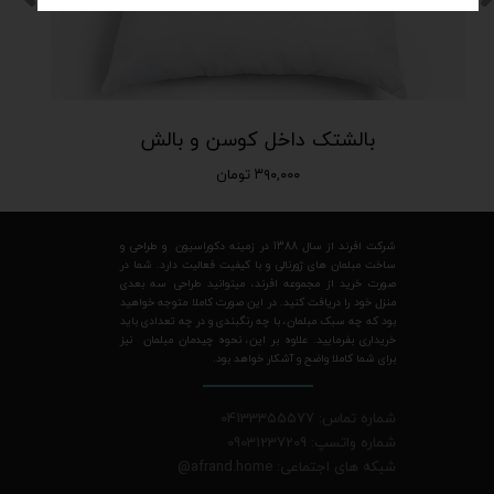
بالشتک داخل کوسن و بالش
۳۹۰,۰۰۰ تومان
شرکت افرند از سال 1388 در زمینه دکوراسیون و طراحی و
ساخت مبلمان های ژورنالی و با کیفیت فعالیت دارد. شما در
صورت خرید از مجموعه افرند، میتوانید طراحی سه بعدی
منزل خود را دریافت کنید. در این صورت کاملا متوجه خواهید
بود که چه سبک مبلمان، با چه رنگبندی و در چه تعدادی باید
خریداری بفرمایید. علاوه بر این، نحوه چیدمان مبلمان نیز
برای شما کاملا واضح و آشکار خواهد بود.
شماره تماس: 04133355577
شماره واتسپ: 09031237209
شبکه های اجتماعی: afrand.home
@