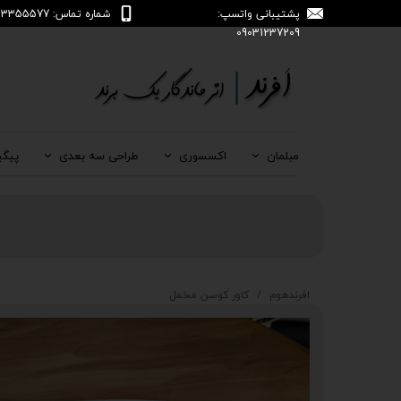
پشتیبانی واتسپ:
شماره تماس: 04133355577
09031237209
مبلمان
اکسسوری
طراحی سه بعدی
پیگی
افرندهوم
کاور کوسن مخمل