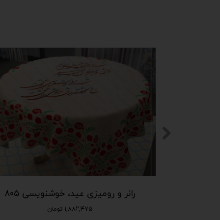
رانر و رومیزی خوشنویسی قرمز و سفید 806
رانر و رومیزی عید، خوشنویسی 805
۱,۸۸۲,۴۷۵ تومان