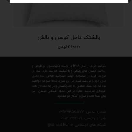
بالشتک داخل کوسن و بالش
۳۹۰,۰۰۰ تومان
شرکت افرند از سال 1388 در زمینه دکوراسیون و طراحی و
ساخت مبلمان های ژورنالی و با کیفیت فعالیت دارد. شما در
صورت خرید از مجموعه افرند، میتوانید طراحی سه بعدی
منزل خود را دریافت کنید. در این صورت کاملا متوجه خواهید
بود که چه سبک مبلمان، با چه رنگبندی و در چه تعدادی باید
خریداری بفرمایید. علاوه بر این، نحوه چیدمان مبلمان نیز
برای شما کاملا واضح و آشکار خواهد بود.
شماره تماس: 04133355577
شماره واتسپ: 09031237209
شبکه های اجتماعی: afrand.home
@