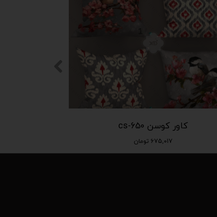
کاور کوسن cs-650
۶۷۵,۰۱۷ تومان