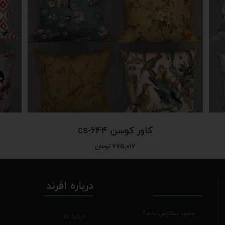
کاور کوسن cs-644
۶۷۵,۰۱۷ تومان
درباره افرند
چطور سفارش بدم؟
درباره ما