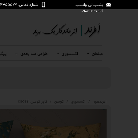
پشتیبانی واتسپ:
شماره تماس: 04133355577
09031237209
مبلمان
اکسسوری
طراحی سه بعدی
پیگی
افرندهوم
اکسسوری
کوسن
کاور کوسن cs-644