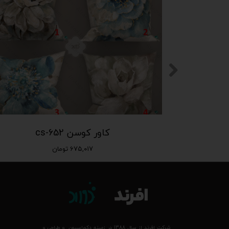
کاور کوسن cs-652
۶۷۵,۰۱۷ تومان
شرکت افرند از سال 1388 در زمینه دکوراسیون و طراحی و