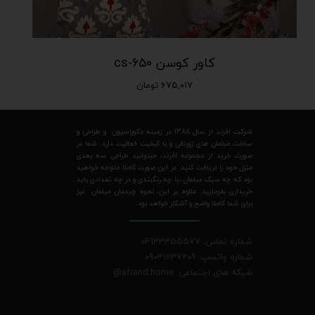
کاور کوسن cs-650
۶۷۵,۰۱۷ تومان
شرکت افرند از سال 1388 در زمینه دکوراسیون و طراحی و
ساخت مبلمان های ژورنالی و با کیفیت فعالیت دارد. شما در
صورت خرید از مجموعه افرند، میتوانید طراحی سه بعدی
منزل خود را دریافت کنید. در این صورت کاملا متوجه خواهید
بود که چه سبک مبلمان، با چه رنگبندی و در چه تعدادی باید
خریداری بفرمایید. علاوه بر این، نحوه چیدمان مبلمان نیز
برای شما کاملا واضح و آشکار خواهد بود.
شماره تماس: 04133355577
شماره واتسپ: 09031237209
شبکه های اجتماعی: afrand.home
@