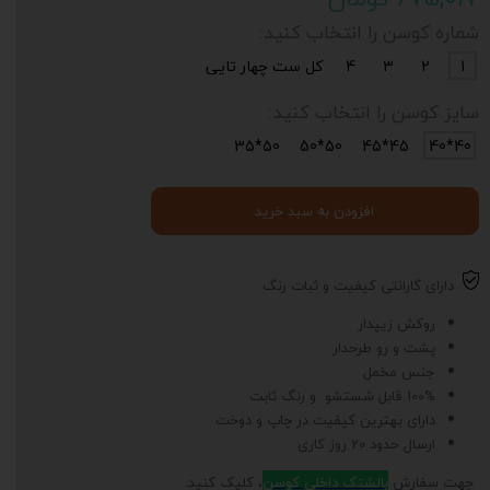
شماره کوسن را انتخاب کنید:
1
2
3
4
کل ست چهار تایی
سایز کوسن را انتخاب کنید:
50*35
50*50
45*45
40*40
افزودن به سبد خرید
دارای گارانتی کیفیت و ثبات رنگ
روکش زیپدار
پشت و رو طرحدار
جنس مخمل
100% قابل شستشو و رنگ ثابت
دارای بهترین کیفیت در چاپ و دوخت
ارسال حدود 20 روز کاری
جهت سفارش
بالشتک داخلی کوسن
، کلیک کنید.