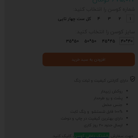
شماره کوسن را انتخاب کنید:
1
2
3
4
کل ست چهار تایی
سایز کوسن را انتخاب کنید:
50*35
50*50
45*45
40*40
افزودن به سبد خرید
دارای گارانتی کیفیت و ثبات رنگ
روکش زیپدار
پشت و رو طرحدار
جنس مخمل
100% قابل شستشو و رنگ ثابت
دارای بهترین کیفیت در چاپ و دوخت
ارسال حدود 20 روز کاری
جهت سفارش
بالشتک داخلی کوسن
، کلیک کنید.