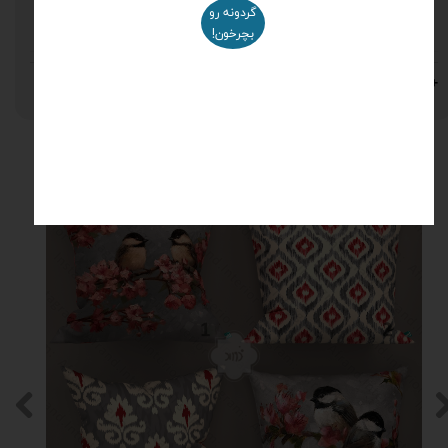
گردونه رو
مخمل
بچرخون!
نظرات
محصولات مرتبط