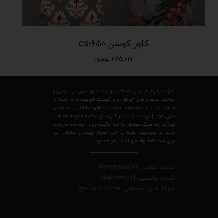
کاور کوسن cs-650
۶۷۵,۰۱۷ تومان
شرکت افرند از سال 1388 در زمینه دکوراسیون و طراحی و
ساخت مبلمان های ژورنالی و با کیفیت فعالیت دارد. شما در
صورت خرید از مجموعه افرند، میتوانید طراحی سه بعدی
منزل خود را دریافت کنید. در این صورت کاملا متوجه خواهید
بود که چه سبک مبلمان، با چه رنگبندی و در چه تعدادی باید
خریداری بفرمایید. علاوه بر این، نحوه چیدمان مبلمان نیز
برای شما کاملا واضح و آشکار خواهد بود.
شماره تماس: 04133355577
شماره واتسپ: 09031237209
شبکه های اجتماعی: afrand.home
@